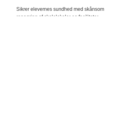
Sikrer elevernes sundhed med skånsom
rengøring af skolelokaler og faciliteter.
Flytterengøring
Opnå skinnende renhed med vores tilpassede
specialrengøringstjenester.
Industrirengøring
Tilpassede rengøringsløsninger til industrielle
behov for maksimal effektivitet.
Håndværkerrengøring
Løsninger til enhver rengøringsudfordring med
vores specialiserede rengøringsteam.