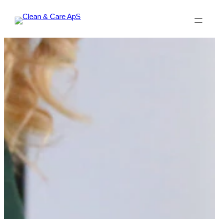
Spring
til
indhold